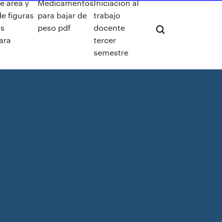
de area y
Medicamentos
Iniciacion al
e figuras
para bajar de
trabajo
as
peso pdf
docente
ara
tercer
semestre