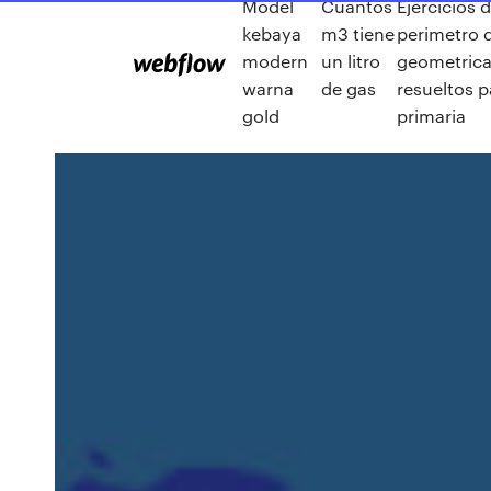
Model
Cuantos
Ejercicios 
kebaya
m3 tiene
perimetro d
modern
un litro
geometric
warna
de gas
resueltos p
gold
primaria